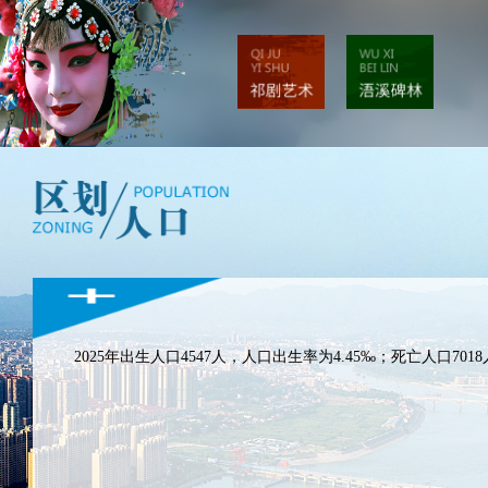
2025年出生人口4547人，人口出生率为4.45‰；死亡人口701