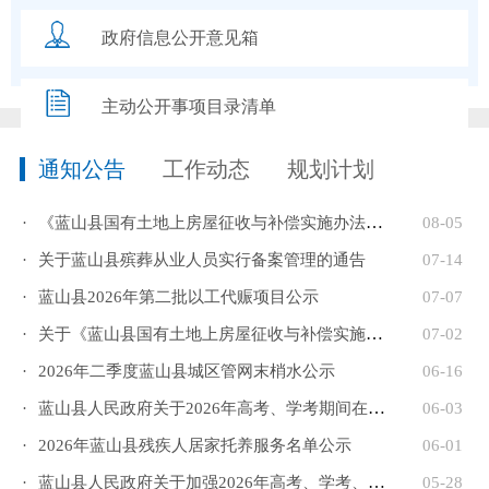
政府信息公开意见箱
主动公开事项目录清单
通知公告
工作动态
规划计划
·
《蓝山县国有土地上房屋征收与补偿实施办法》（征求意见...
08-05
·
关于蓝山县殡葬从业人员实行备案管理的通告
07-14
·
蓝山县2026年第二批以工代赈项目公示
07-07
·
关于《蓝山县国有土地上房屋征收与补偿实施办法（征求意...
07-02
·
2026年二季度蓝山县城区管网末梢水公示
06-16
·
蓝山县人民政府关于2026年高考、学考期间在特定区域临时...
06-03
·
2026年蓝山县残疾人居家托养服务名单公示
06-01
·
蓝山县人民政府关于加强2026年高考、学考、中考期间考点...
05-28